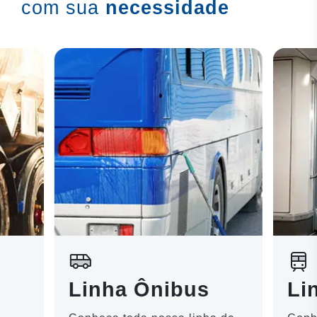
com sua
necessidade
Linha Ônibus
Li